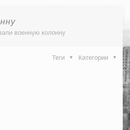
онну
вали военную колонну
Теги
Категории