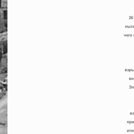
26
пыта
чего
взры
во
Эл
вз
при
ито