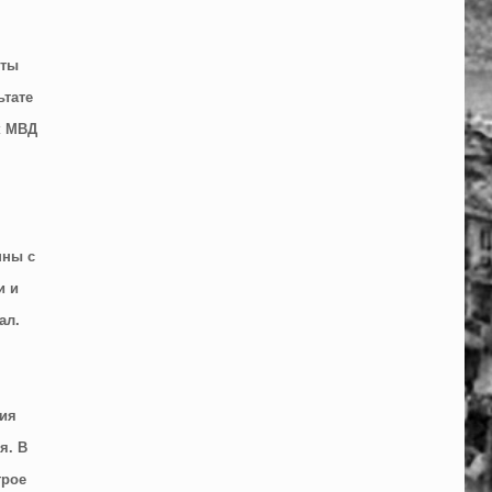
иты
ьтате
к МВД
нны с
и и
ал.
вия
я. В
трое