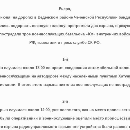
Вчера,
 июня, на дорогах в Веденском районе Чеченской Республики банд
лись подорвать военную колонну: прогремели два взрыва, в резул
 пострадали трое военнослужащих батальона «Юг» внутренних войс
РФ, известили в пресс-службе СК РФ.
1-й
в случился около 13:00 во время следования автомобильной коло
еннослужащими на автодороге между населенными пунктами Хатун
истанжи. В итоге этого взрыва никто из военнослужащих не пострад
2-й
рыв случился около 14:00, уже после того, как на место происшест
были оперативники и военнослужащие оцепили место происшестви
ге взрыва радиоуправляемого взрывного устройства были ранены 