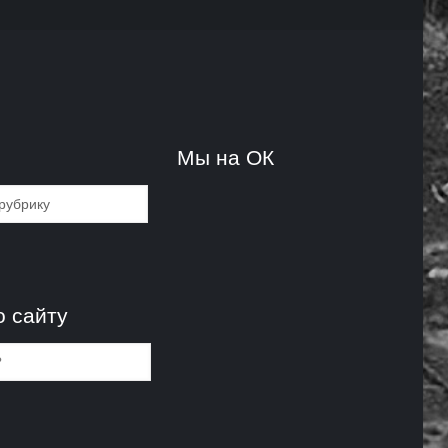
и
Мы на ОК
и
о сайту