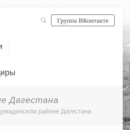
Группа ВКонтакте
и
диры
не Дагестана
умадинском районе Дагестана