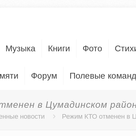
Музыка
Книги
Фото
Стих
мяти
Форум
Полевые коман
тменен в Цумадинском райо
енные новости
Режим КТО отменен в Ц