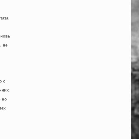
тата
я
вновь
, не
о с
нних
, но
тех