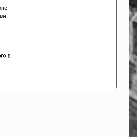
мне
ови
го в