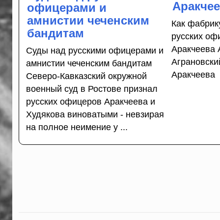
Аракче
офицерами и
амнистии чеченским
Как фабрик
бандитам
русских оф
Аракчеева 
Суды над русскими офицерами и
Аграновски
амнистии чеченским бандитам
Аракчеева
Северо-Кавказский окружной
военный суд в Ростове признал
русских офицеров Аракчеева и
Худякова виноватыми - невзирая
на полное неимение у ...