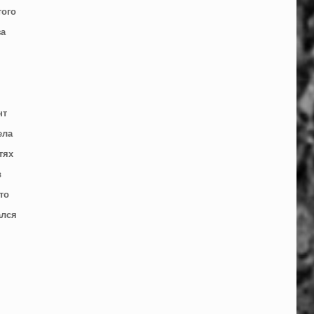
того
за
нт
ела
тях
в
то
ался