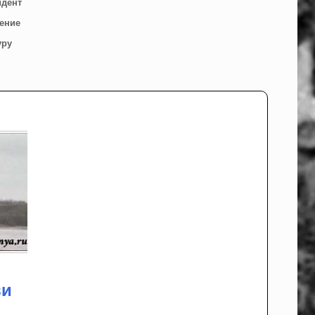
идент
ение
уру
ви