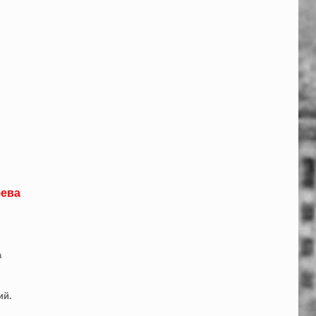
еева
а
ий.