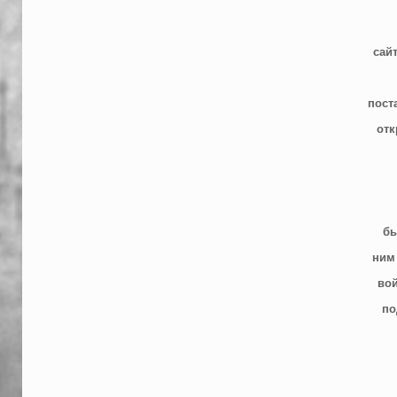
сай
пост
отк
бы
ним
вой
по