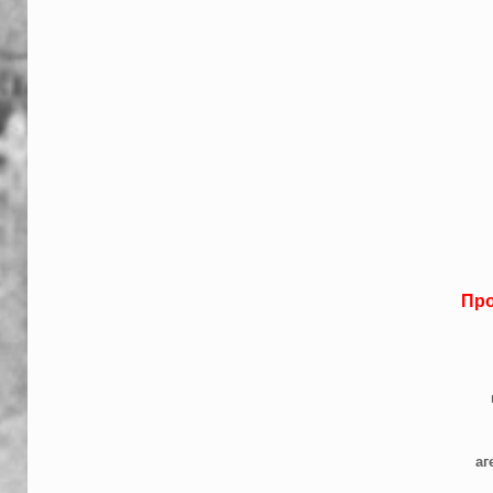
Про
аг