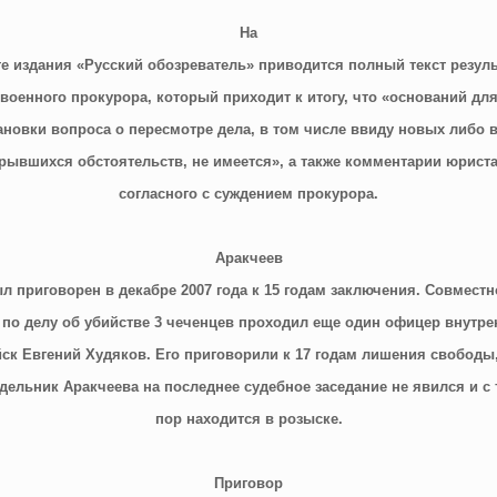
На
те издания «Русский обозреватель» приводится полный текст резуль
военного прокурора, который приходит к итогу, что «оснований дл
ановки вопроса о пересмотре дела, в том числе ввиду новых либо 
рывшихся обстоятельств, не имеется», а также комментарии юриста
согласного с суждением прокурора.
Аракчеев
л приговорен в декабре 2007 года к 15 годам заключения. Совместн
 по делу об убийстве 3 чеченцев проходил еще один офицер внутре
ск Евгений Худяков. Его приговорили к 17 годам лишения свободы
дельник Аракчеева на последнее судебное заседание не явился и с 
пор находится в розыске.
Приговор