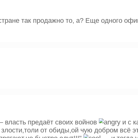
стране так продажно то, а? Еще одного оф
— власть предаёт своих войнов
и с к
т злости,толи от обиды,ой чую добром всё э