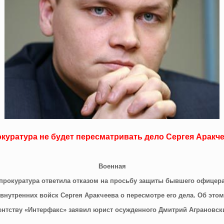
куратура не будет пересматривать дело Сергея Аракч
Военная
прокуратура ответила отказом на просьбу защиты бывшего офицер
внутренних войск Сергея Аракчеева о пересмотре его дела. Об этом
ентству «Интерфакс» заявил юрист осужденного Дмитрий Аграновск