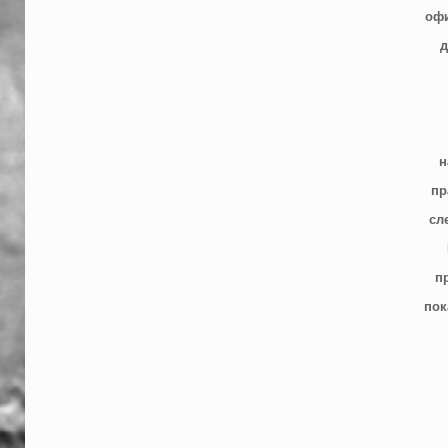
офи
д
н
пр
сл
п
пок