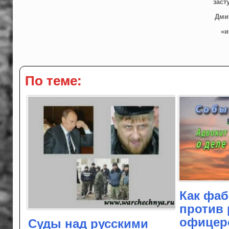
заст
Дми
«и
По теме:
Как фаб
против 
офицер
Суды над русскими