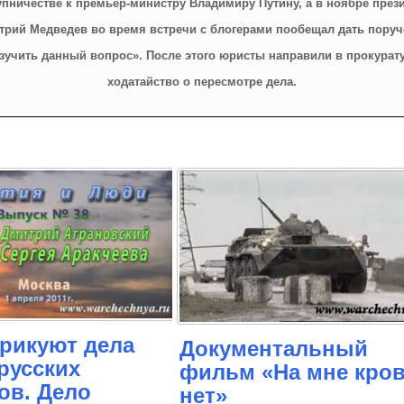
упничестве к премьер-министру Владимиру Путину, а в ноябре през
трий Медведев во время встречи с блогерами пообещал дать поруч
зучить данный вопрос». После этого юристы направили в прокурат
ходатайство о пересмотре дела.
рикуют дела
Документальный
русских
фильм «На мне кро
ов. Дело
нет»