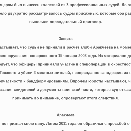
церам был вынесен коллегией из 3 профессиональных судей. До э
ело двукратно рассматривалось судом присяжных, которые оба ра
выносили оправдательный приговор.
Защита
астаивает, что судьи не приняли в расчет алиби Аракчеева на моме
авонарушения, совершенного 15 января 2003 года. Из материалов д
едует, что офицеры принимали участие в спецоперации в окрестнос
Грозного и убили 3 местных жителей, неоправданно заподозрив их 
ричастности к бандформированиям. Впрочем юристы настаивают, ч
азания свидетелей и документы воинской части, которые суд отказ
принимать во внимание, опровергают итоги следствия.
Аракчеев
не признал свою вину. Летом 2011 года он обратился с просьбой о