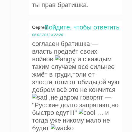
ты прав братишка.
Войдите, чтобы ответить
Сергей
:
06.02.2012 в 22:26
согласен братишка —
власть предаёт своих
войнов
и с каждым
таким случаем всё сильнее
жмёт в груди,толи от
злости,толи от обиды,ой чую
добром всё это не кончится
,не даром говорят —
"Русские долго запрягают,но
быстро едут!!!"
… и
тогда уже никому мало не
будет