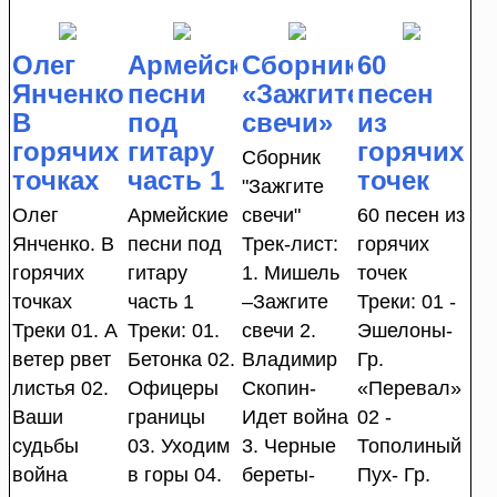
Олег
Армейские
Сборник
60
Янченко.
песни
«Зажгите
песен
В
под
свечи»
из
горячих
гитару
горячих
Сборник
точках
часть 1
точек
"Зажгите
Олег
Армейские
свечи"
60 песен из
Янченко. В
песни под
Трек-лист:
горячих
горячих
гитару
1. Мишель
точек
точках
часть 1
–Зажгите
Треки: 01 -
Треки 01. А
Треки: 01.
свечи 2.
Эшелоны-
ветер рвет
Бетонка 02.
Владимир
Гр.
листья 02.
Офицеры
Скопин-
«Перевал»
Ваши
границы
Идет война
02 -
судьбы
03. Уходим
3. Черные
Тополиный
война
в горы 04.
береты-
Пух- Гр.