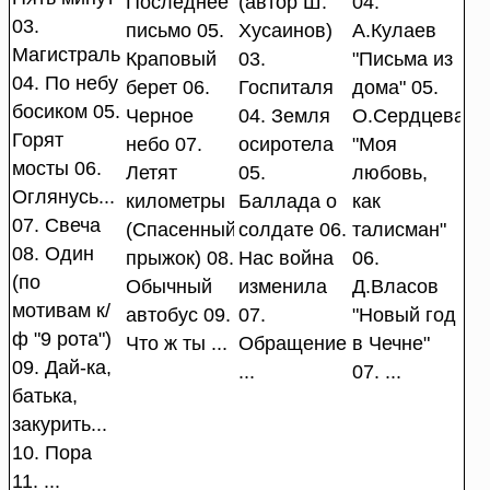
Последнее
(автор Ш.
04.
03.
письмо 05.
Хусаинов)
А.Кулаев
Магистраль
Краповый
03.
"Письма из
04. По небу
берет 06.
Госпиталя
дома" 05.
босиком 05.
Черное
04. Земля
О.Сердцева
Горят
небо 07.
осиротела
"Моя
мосты 06.
Летят
05.
любовь,
Оглянусь...
километры
Баллада о
как
07. Свеча
(Спасенный
солдате 06.
талисман"
08. Один
прыжок) 08.
Нас война
06.
(по
Обычный
изменила
Д.Власов
мотивам к/
автобус 09.
07.
"Новый год
ф "9 рота")
Что ж ты ...
Обращение
в Чечне"
09. Дай-ка,
...
07. ...
батька,
закурить...
10. Пора
11. ...