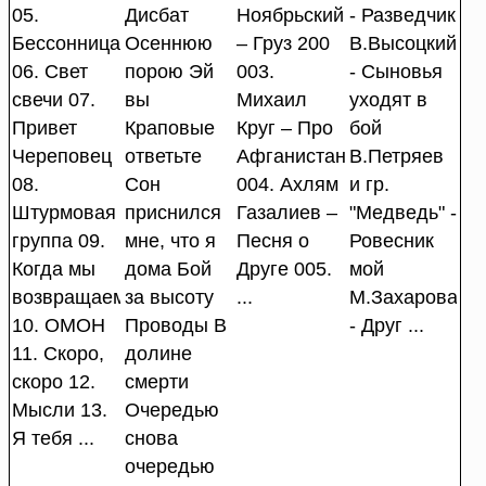
05.
Дисбат
Ноябрьский
- Разведчик
Бессонница
Осеннюю
– Груз 200
В.Высоцкий
06. Свет
порою Эй
003.
- Сыновья
свечи 07.
вы
Михаил
уходят в
Привет
Краповые
Круг – Про
бой
Череповец
ответьте
Афганистан
В.Петряев
08.
Сон
004. Ахлям
и гр.
Штурмовая
приснился
Газалиев –
"Медведь" -
группа 09.
мне, что я
Песня о
Ровесник
Когда мы
дома Бой
Друге 005.
мой
возвращаемся
за высоту
...
М.Захарова
10. ОМОН
Проводы В
- Друг ...
11. Скоро,
долине
скоро 12.
смерти
Мысли 13.
Очередью
Я тебя ...
снова
очередью