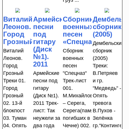
Виталий
Армейские
Сборник
Дембельс
Леонов.
песни
военных
сборник
Город
под
песен
(2005)
Грозный
гитару
«Спецназ»
Дембельский
(Диск
Виталий
Сборник
сборник
№1).
Леонов.
военных
(2005)
2011
Город
песен
Треки:
Грозный
Армейские
"Спецназ"
В.Петряев
Треки 01.
песни под
Трек-лист
и гр.
Город
гитару
001.
"Медведь" -
Грозный
(Диск №1).
М.Михайлов
Опять
02. 13-й
2011 Трек-
– Серега,
тревога
блокпост
лист: Так
Серега(памяти
В.Пухов -
03. Туман
неужели за
погибших в
Зелёнка
04. Опять
два года
Чечне) 002.
гр."Контингент