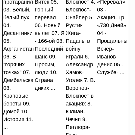
протаранила
Витек 05.
Блокпост 4.
«Перевал»
03. Белый,
Горный
Блокпост-
03 -
белый пух
перевал
Снайпер 5.
Акация- Гр.
04.
06. Новый
Рустик
«730 Дней»
Десантники
вылет 07. Я
Жига-
04 -
05.
- 166-ой 08.
Пацаны в
Прощальный
Афганистан
Последний
войну
Вечер-
06. В
шанс 09.
играли 6.
Иванов
''горячих
Просим,
Александр
Денис 05 -
точках'' 07.
люди 10.
Хамов-
Служба- ...
Дембельская
Страна
Уголек 7. В.
08.
диких ...
Воронов-
Краповые
Блокпост в
береты 09.
акациях 8.
Домой 10.
Юлиан-
История 11.
Чечня 9.
...
Петлюра-
Груз ...