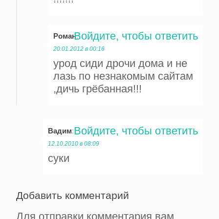
Войдите, чтобы ответить
Роман
:
20.01.2012 в 00:16
урод сиди дрочи дома и не
лазь по незнакомым сайтам
,дичь грёбанная!!!
Войдите, чтобы ответить
Вадим
:
12.10.2010 в 08:09
суки
Добавить комментарий
Для отправки комментария вам