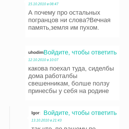
15.10.2010 в 08:47
А почему про остальных
погранцов ни слова?Вечная
память,земля им пухом.
Войдите, чтобы ответить
uhodim
:
12.10.2010 в 10:07
какова поехал туда, сиделбы
дома работалбы
свешенникам, болше ползу
принесбы у себя на родине
Войдите, чтобы ответить
Igor
:
13.10.2010 в 21:43
так что, по вашему по