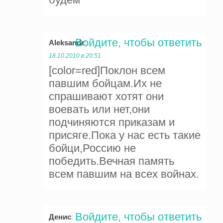
Войдите, чтобы ответить
Aleksandr
:
18.10.2010 в 20:51
[color=red]Поклон всем
павшим бойцам.Их не
спрашивают хотят они
воевать или нет,они
подчиняются приказам и
присяге.Пока у нас есть такие
бойци,Россию не
победить.Вечная память
всем павшим на всех войнах.
Войдите, чтобы ответить
Денис
: