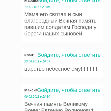
Войдите, чтобы ответить
Марина
:
14.11.2011 в 23:59
Мама его святая и сын
благородный Вечная память
павшим солдатам Господи у
береги наших сыновей
Войдите, чтобы ответить
иван
:
23.08.2011 в 10:59
царство небесное ему!!!!!!!!!!!!
Войдите, чтобы ответить
Максим
:
09.02.2011 в 18:30
Вечная память Великому
Воину Евгению Родионову!