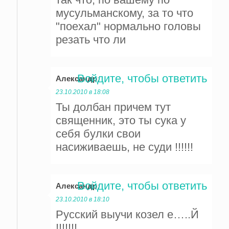
мусульманскому, за то что
"поехал" нормально головы
резать что ли
Войдите, чтобы ответить
Александр
:
23.10.2010 в 18:08
Ты долбан причем тут
священник, это ты сука у
себя булки свои
насиживаешь, не суди !!!!!!
Войдите, чтобы ответить
Александр
:
23.10.2010 в 18:10
Русский выучи козел е…..Й
!!!!!!!