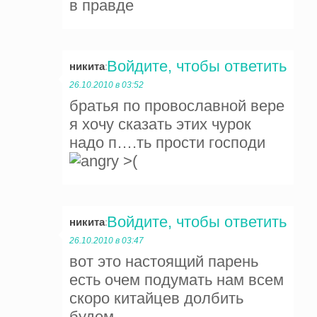
в правде
Войдите, чтобы ответить
никита
:
26.10.2010 в 03:52
братья по провославной вере
я хочу сказать этих чурок
надо п….ть прости господи
>(
Войдите, чтобы ответить
никита
:
26.10.2010 в 03:47
вот это настоящий парень
есть очем подумать нам всем
скоро китайцев долбить
будем