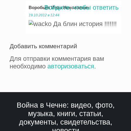
Войдите, чтобы ответить
Воробьёв Иван Николаевич
:
19.10.2012 в 12:44
Да блин история !!!!!!!
Добавить комментарий
Для отправки комментария вам
необходимо
авторизоваться
.
Война в Чечне: видео, фото,
музыка, книги, статьи,
документы, свидетельства,
новости