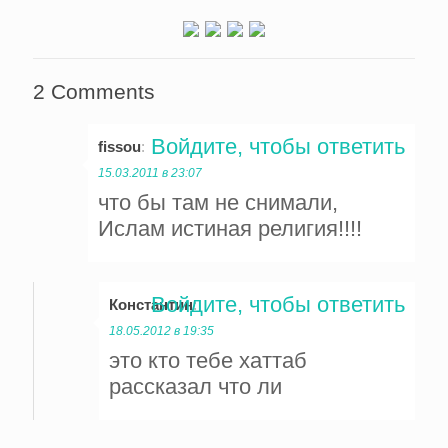
2 Comments
Войдите, чтобы ответить
fissou
:
15.03.2011 в 23:07
что бы там не снимали,
Ислам истиная религия!!!!
Войдите, чтобы ответить
Константин
:
18.05.2012 в 19:35
это кто тебе хаттаб
рассказал что ли