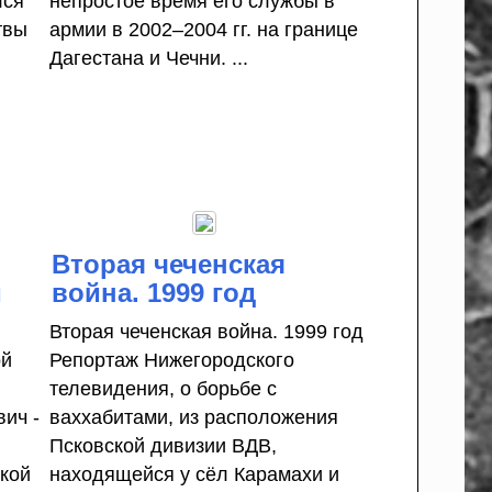
лся
непростое время его службы в
твы
армии в 2002–2004 гг. на границе
Дагестана и Чечни. ...
Вторая чеченская
и
война. 1999 год
Вторая чеченская война. 1999 год
ой
Репортаж Нижегородского
телевидения, о борьбе с
ич -
ваххабитами, из расположения
Псковской дивизии ВДВ,
ской
находящейся у сёл Карамахи и