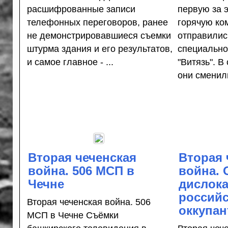
расшифрованные записи
первую за 
телефонных переговоров, ранее
горячую ко
не демонстрировавшиеся съемки
отправилис
штурма здания и его результатов,
специально
и самое главное - ...
"Витязь". 
они сменили
Вторая чеченская
Вторая 
война. 506 МСП в
война. 
Чечне
дислок
россий
Вторая чеченская война. 506
оккупан
МСП в Чечне Съёмки