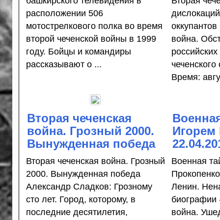
башкирского телевидения в
Вторая чеч
расположении 506
дислокаций
мотострелкового полка во время
оккупантов
второй чеченской войны в 1999
война. Обс
году. Бойцы и командиры
российских 
рассказывают о ...
чеченского
Время: авгу
Вторая чеченская
Военная
война. Грозный 2000.
Игорем 
Вынужденная победа
22.04.20
Вторая чеченская война. Грозный
Военная та
2000. Вынужденная победа
Прокопенко 
Александр Сладков: Грозному
Ленин. Нен
сто лет. Город, которому, в
биографии 
последние десятилетия,
война. Уше