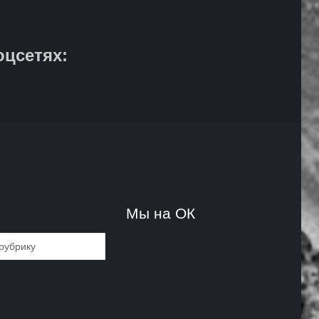
оцсетях:
и
Мы на ОК
и