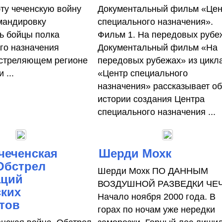
эту чеченскую войну
Документальный фильм «Цен
мандировку
специального назначения».
ь бойцы полка
Фильм 1. На передовых рубе
го назначения
Документальный фильм «На
В стреляющем регионе
передовых рубежах» из цикл
 ...
«Центр специального
назначения» рассказывает о
истории создания Центра
специального назначения ...
чеченская
Шерди Мохк
Обстрел
Шерди Мохк ПО ДАННЫМ
аций
ВОЗДУШНОЙ РАЗВЕДКИ ЧЕ
ских
Начало ноября 2000 года. В
тов
горах по ночам уже нередки