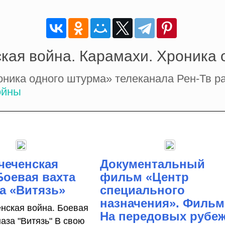
кая война. Карамахи. Хроника
ика одного штурма» телеканала Рен-Тв ра
ойны
чеченская
Документальный
Боевая вахта
фильм «Центр
а «Витязь»
специального
назначения». Фильм
енская война. Боевая
На передовых рубе
аза "Витязь" В свою