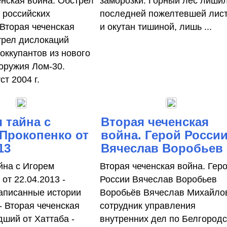
енская война. Обстрел
заморозки. Горный лес лиши
 российских
последней пожелтевшей лис
 Вторая чеченская
и окутан тишиной, лишь ...
трел дислокаций
оккупантов из нового
 оружия Лом-30.
ст 2004 г.
 тайна с
Вторая чеченская
Прокопенко от
война. Герой Росси
13
Вячеслав Воробьев
йна с Игорем
Вторая чеченская война. Гер
от 22.04.2013 -
России Вячеслав Воробьев
аписанные истории
Воробьёв Вячеслав Михайлов
- Вторая чеченская
сотрудник управления
дший от Хаттаба -
внутренних дел по Белгород