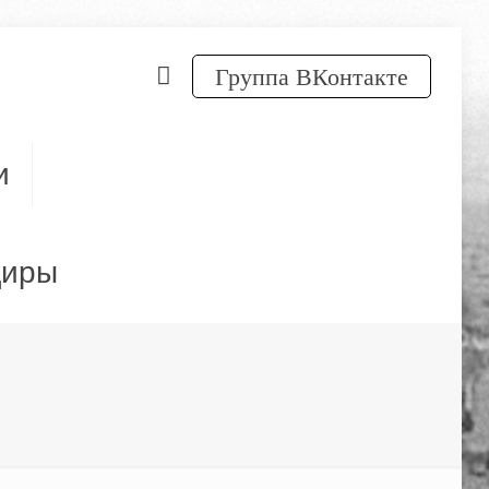
Группа ВКонтакте
и
диры