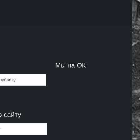
и
Мы на ОК
и
о сайту