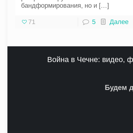
бандформирования, но и
[…]
71
5
Далее
Война в Чечне: видео, ф
Будем д