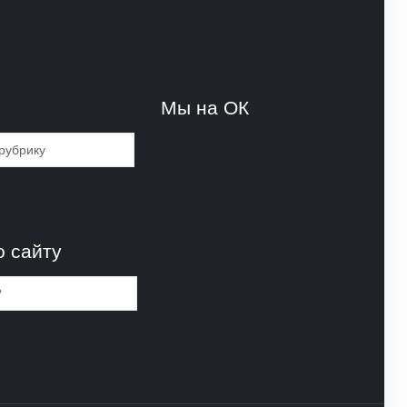
и
Мы на ОК
и
о сайту