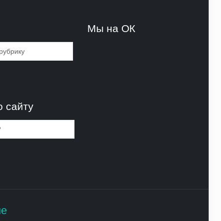
и
Мы на ОК
и
о сайту
не