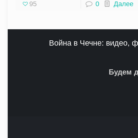
95
0
Далее
Война в Чечне: видео, ф
Будем д