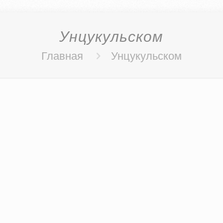
Унцукульском
Главная
Унцукульском