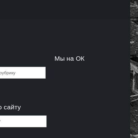
и
Мы на ОК
и
о сайту