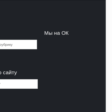
и
Мы на ОК
и
о сайту