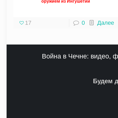
оружием из Ингушетии
17
0
Далее
Война в Чечне: видео, ф
Будем д