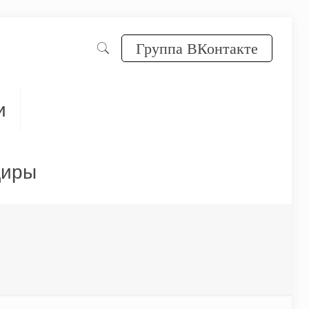
Группа ВКонтакте
и
диры