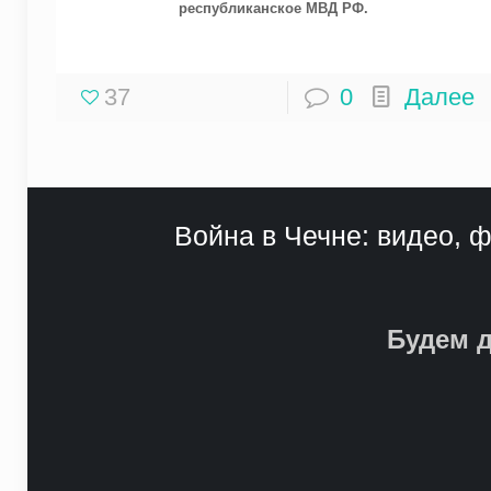
республиканское МВД РФ.
37
0
Далее
Война в Чечне: видео, ф
Будем д