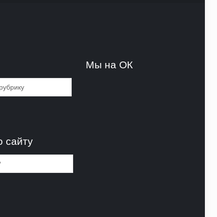
и
Мы на ОК
и
о сайту