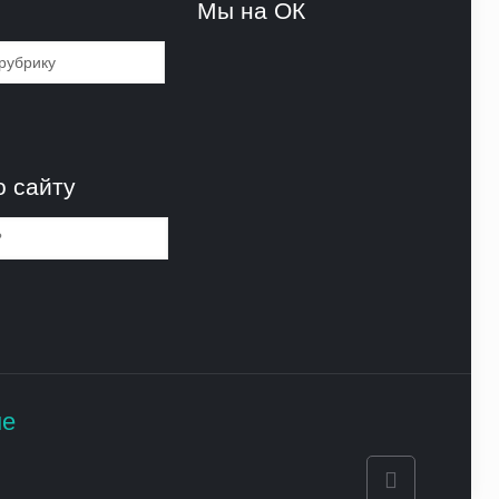
и
Мы на ОК
и
о сайту
не