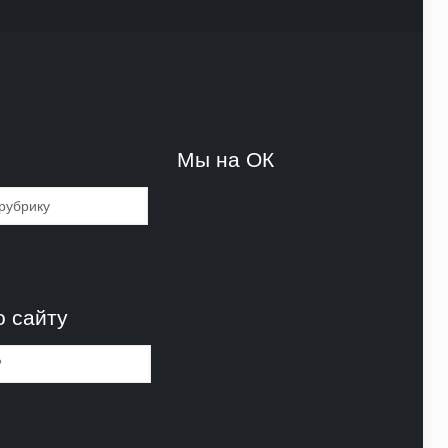
и
Мы на ОК
и
о сайту