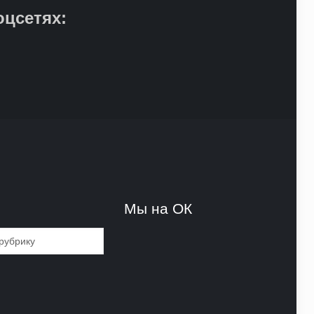
оцсетях:
и
Мы на ОК
и