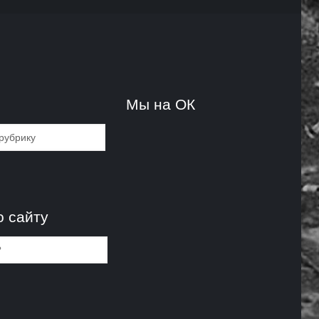
и
Мы на ОК
и
о сайту