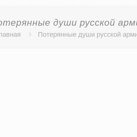
отерянные души русской арм
лавная
Потерянные души русской арм