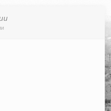
ии
ии