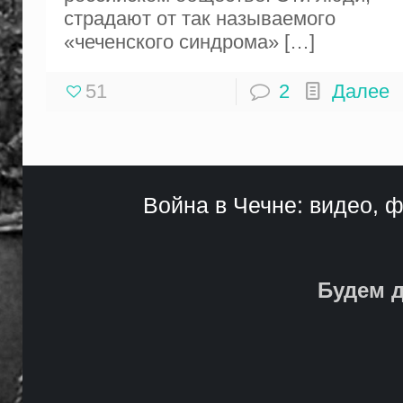
страдают от так называемого
«чеченского синдрома»
[…]
51
2
Далее
Война в Чечне: видео, ф
Будем д