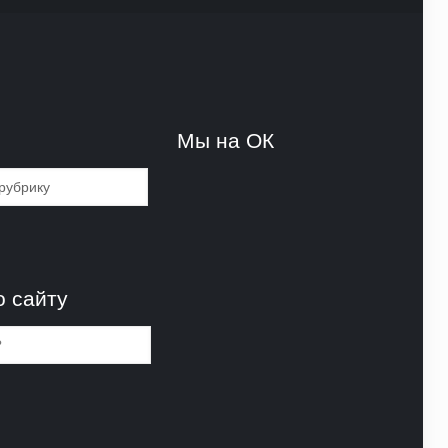
и
Мы на ОК
и
о сайту