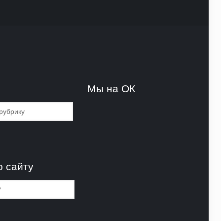
и
Мы на ОК
и
о сайту