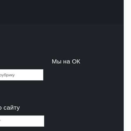
и
Мы на ОК
и
о сайту