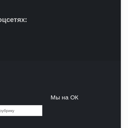
оцсетях:
и
Мы на ОК
и