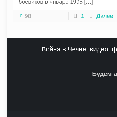
боевиков в январе 1995
[…]
98
1
Далее
Война в Чечне: видео, ф
Будем д