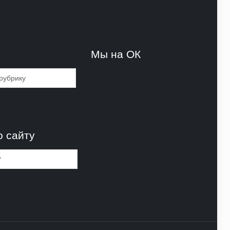
и
Мы на ОК
и
о сайту