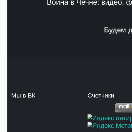
Война в Чечне: видео, ф
Будем д
Мы в ВК
Счетчики