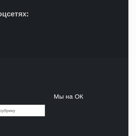
оцсетях:
и
Мы на ОК
и