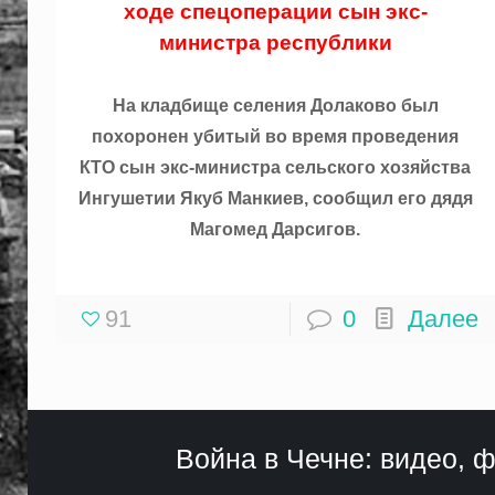
ходе спецоперации сын экс-
министра республики
На кладбище селения Долаково был
похоронен убитый во время проведения
КТО сын экс-министра сельского хозяйства
Ингушетии Якуб Манкиев, сообщил его дядя
Магомед Дарсигов.
91
0
Далее
Война в Чечне: видео, ф