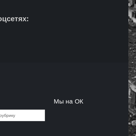
оцсетях:
и
Мы на ОК
и