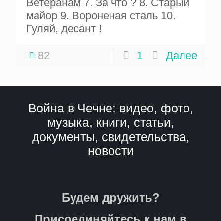
Ветеранам 7. За что ? 8. Старый
майор 9. Вороненая сталь 10.
Гуляй, десант !
82
1
Далее
Война в Чечне: видео, фото,
музыка, книги, статьи,
документы, свидетельства,
новости
Будем дружить?
Присоединяйтесь к нам в