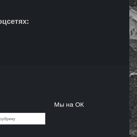
оцсетях:
и
Мы на ОК
и