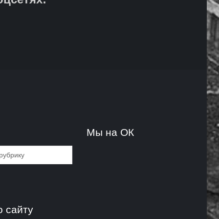
и
Мы на ОК
и
о сайту