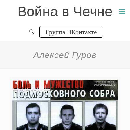
Война в Чечне
Группа ВКонтакте
Але­ксей Гуров