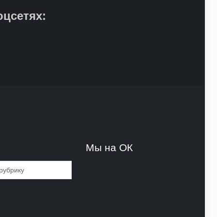
оцсетях:
и
Мы на ОК
и