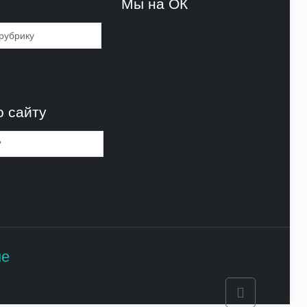
и
Мы на ОК
и
о сайту
не