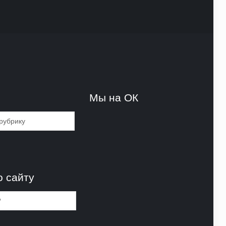
и
Мы на ОК
и
о сайту