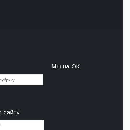
и
Мы на ОК
и
о сайту