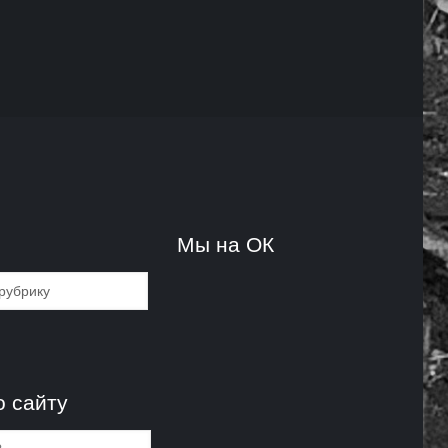
и
Мы на ОК
и
о сайту