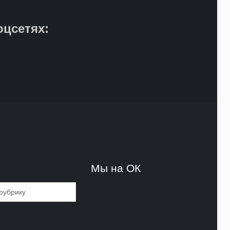
оцсетях:
и
Мы на ОК
и