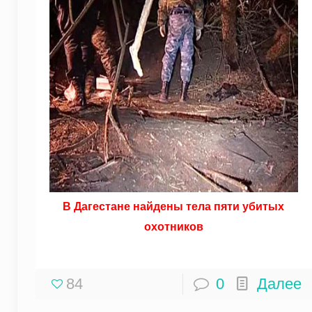
В Дагестане найдены тела пяти убитых
охотников
84
0
Далее