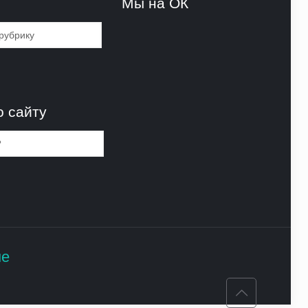
и
Мы на ОК
и
о сайту
не