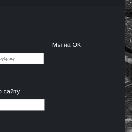
и
Мы на ОК
и
о сайту