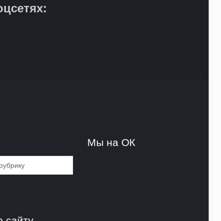
оцсетях:
и
Мы на ОК
и
о сайту