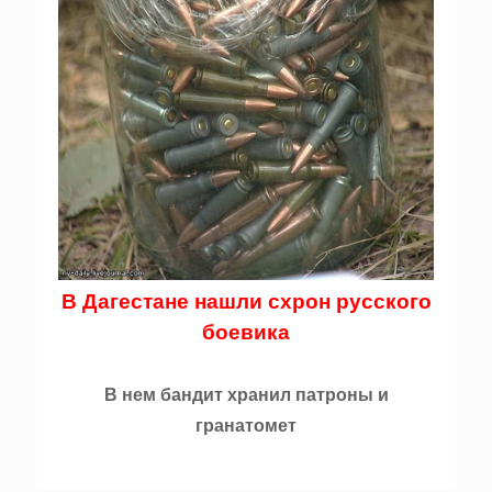
В Дагестане нашли схрон русского
боевика
В нем бандит хранил патроны и
гранатомет