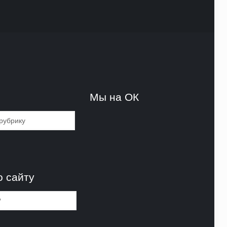
и
Мы на ОК
и
о сайту