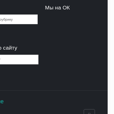
и
Мы на ОК
и
о сайту
не