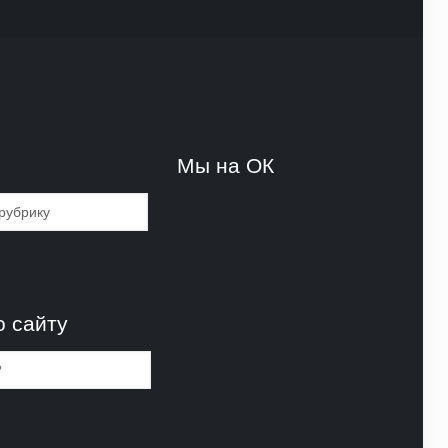
и
Мы на ОК
и
о сайту