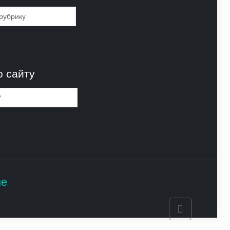
и
о сайту
не