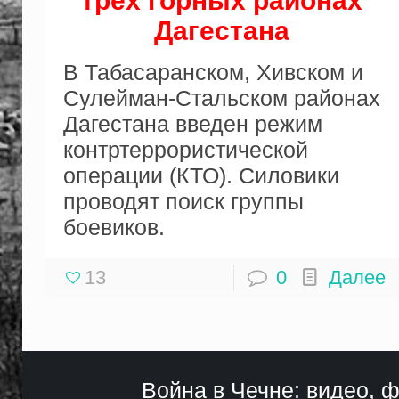
трех горных районах
Дагестана
В Табасаранском, Хивском и
Сулейман-Стальском районах
Дагестана введен режим
контртеррористической
операции (КТО). Силовики
проводят поиск группы
боевиков.
13
0
Далее
Война в Чечне: видео, ф