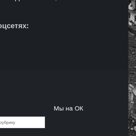
оцсетях:
и
Мы на ОК
и