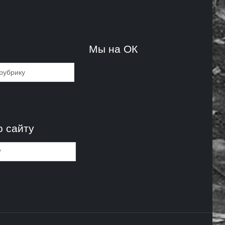
и
Мы на ОК
и
о сайту