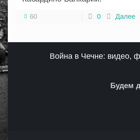
60
0
Далее
Война в Чечне: видео, ф
Будем д