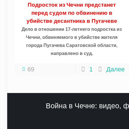
Подросток из Чечни предстанет
перед судом по обвинению в
убийстве десантника в Пугачеве
Дело в отношении 17-летнего подростка из
Чечни, обвиняемого в убийстве жителя
города Пугачева Саратовской области,
направлено в суд.
69
1
Далее
Война в Чечне: видео, ф