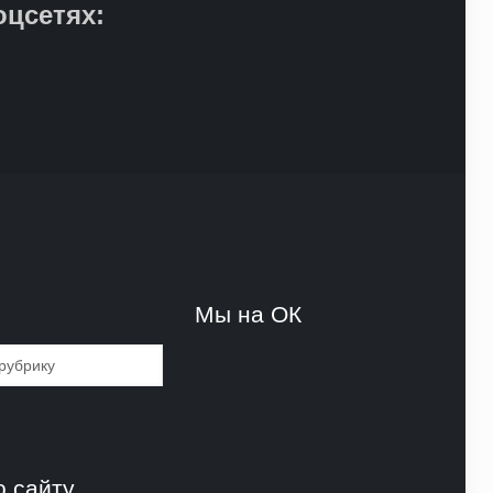
оцсетях:
и
Мы на ОК
и
о сайту