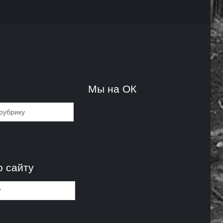
и
Мы на ОК
и
о сайту