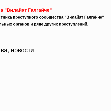
а "Вилайят Галгайче"
стника преступного сообщества "Вилайят Галгайче"
льных органов и ряде других преступлений.
тва, новости